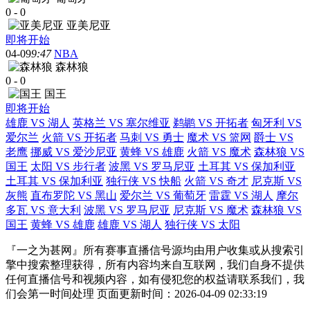
0
-
0
亚美尼亚
即将开始
04-09
9:47
NBA
森林狼
0
-
0
国王
即将开始
雄鹿 VS 湖人
英格兰 VS 塞尔维亚
鹈鹕 VS 开拓者
匈牙利 VS
爱尔兰
火箭 VS 开拓者
马刺 VS 勇士
魔术 VS 篮网
爵士 VS
老鹰
挪威 VS 爱沙尼亚
黄蜂 VS 雄鹿
火箭 VS 魔术
森林狼 VS
国王
太阳 VS 步行者
波黑 VS 罗马尼亚
土耳其 VS 保加利亚
土耳其 VS 保加利亚
独行侠 VS 快船
火箭 VS 奇才
尼克斯 VS
灰熊
直布罗陀 VS 黑山
爱尔兰 VS 葡萄牙
雷霆 VS 湖人
摩尔
多瓦 VS 意大利
波黑 VS 罗马尼亚
尼克斯 VS 魔术
森林狼 VS
国王
黄蜂 VS 雄鹿
雄鹿 VS 湖人
独行侠 VS 太阳
『一之为甚网』所有赛事直播信号源均由用户收集或从搜索引
擎中搜索整理获得，所有内容均来自互联网，我们自身不提供
任何直播信号和视频内容，如有侵犯您的权益请联系我们，我
们会第一时间处理 页面更新时间：2026-04-09 02:33:19