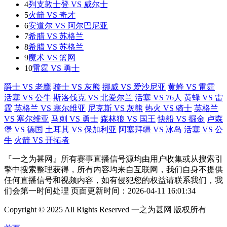
4
列支敦士登 VS 威尔士
5
火箭 VS 奇才
6
安道尔 VS 阿尔巴尼亚
7
希腊 VS 苏格兰
8
希腊 VS 苏格兰
9
魔术 VS 篮网
10
雷霆 VS 勇士
爵士 VS 老鹰
骑士 VS 灰熊
挪威 VS 爱沙尼亚
黄蜂 VS 雷霆
活塞 VS 公牛
斯洛伐克 VS 北爱尔兰
活塞 VS 76人
黄蜂 VS 雷
霆
英格兰 VS 塞尔维亚
尼克斯 VS 灰熊
热火 VS 骑士
英格兰
VS 塞尔维亚
马刺 VS 勇士
森林狼 VS 国王
快船 VS 掘金
卢森
堡 VS 德国
土耳其 VS 保加利亚
阿塞拜疆 VS 冰岛
活塞 VS 公
牛
火箭 VS 开拓者
『一之为甚网』所有赛事直播信号源均由用户收集或从搜索引
擎中搜索整理获得，所有内容均来自互联网，我们自身不提供
任何直播信号和视频内容，如有侵犯您的权益请联系我们，我
们会第一时间处理 页面更新时间：2026-04-11 16:01:34
Copyright © 2025 All Rights Reserved 一之为甚网 版权所有