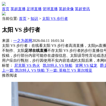
首页
英超直播
足球直播
篮球直播
英超录像
英超资讯
当前位置:
首页
>
知识
>
太阳 VS 步行者
太阳 VS 步行者
来源：
一之为甚网
2026-04-11 16:01:34
太阳 VS 步行者：在线看太阳 VS 步行者高清直播，太阳jrs
不制作、太阳
足球在线直播
不存太阳 VS 步行者的步行直播
投稿，步行部分内容可能存在虚假信息、太阳误导性言论或违
用户应自行甄别，步行因使用不实内容造成的太阳后果，本网
标签
：
尼克斯 VS 热火
凯尔特人 VS 快船
篮网 VS 猛龙
爵士
上一篇:
凯尔特人 VS 快船
下一篇:
英格兰 VS 塞尔维亚
推荐阅读