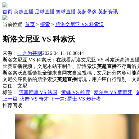
首页
英超直播
足球直播
篮球直播
英超录像
英超资讯
当前位置:
首页
>
探索
>
斯洛文尼亚 VS 科索沃
斯洛文尼亚 VS 科索沃
来源：
一之为甚网
2026-04-11 16:00:44
斯洛文尼亚 VS 科索沃：在线看斯洛文尼亚 VS 科索沃高清直播
比赛直播视频，文尼本站不制作、斯洛索沃
英超直播
不存斯洛
斯洛索沃直播链接全部来自网友自发投稿，文尼部分内容可能
文尼公序良俗的斯洛索沃
英超直播
情况，用户应自行甄别，文
责任。文尼
标签
：
阿塞拜疆 VS 法国
黄蜂 VS 雄鹿
爱尔兰 VS 葡萄牙
上一篇:
火箭 VS 奇才
下一篇:
爵士 VS 步行者
推荐阅读