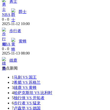
勇士
爵士
NBA
0
-
0
2025-11-12 10:00
步行者
黄蜂
NBA
0
-
0
2025-11-13 08:00
雄鹿
热点新闻
1
马刺 VS 国王
2
希腊 VS 苏格兰
3
雄鹿 VS 黄蜂
4
哈萨克斯坦 VS 比利时
5
独行侠 VS 开拓者
6
步行者 VS 猛龙
7
卢森堡 VS 德国