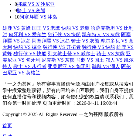
8
挪威 VS 爱沙尼亚
9
骑士 VS 灰熊
10
阿塞拜疆 VS 冰岛
雄鹿 VS 黄蜂
国王 VS 老鹰
快船 VS 老鹰
哈萨克斯坦 VS 比利
时
匈牙利 VS 爱尔兰
独行侠 VS 快船
凯尔特人 VS 灰熊
阿塞
拜疆 VS 冰岛
阿塞拜疆 VS 冰岛
骑士 VS 灰熊
摩尔多瓦 VS 意
大利
快船 VS 掘金
独行侠 VS 开拓者
独行侠 VS 快船
雄鹿 VS
黄蜂
独行侠 VS 快船
列支敦士登 VS 威尔士
骑士 VS 灰熊
亚
美尼亚 VS 匈牙利
尼克斯 VS 灰熊
马刺 VS 国王
76人 VS 凯尔
特人
爵士 VS 步行者
亚美尼亚 VS 匈牙利
鹈鹕 VS 湖人
阿尔
巴尼亚 VS 英格兰
『一之为甚网』所有赛事直播信号源均由用户收集或从搜索引
擎中搜索整理获得，所有内容均来自互联网，我们自身不提供
任何直播信号和视频内容，如有侵犯您的权益请联系我们，我
们会第一时间处理 页面更新时间：2026-04-11 16:00:44
Copyright © 2025 All Rights Reserved 一之为甚网 版权所有
首页